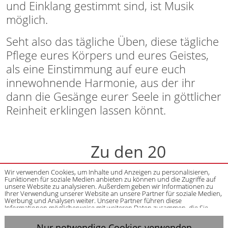
und Einklang gestimmt sind, ist Musik
möglich.
Seht also das tägliche Üben, diese tägliche
Pflege eures Körpers und eures Geistes,
als eine Einstimmung auf eure euch
innewohnende Harmonie, aus der ihr
dann die Gesänge eurer Seele in göttlicher
Reinheit erklingen lassen könnt.
Zu den 20
Lebensthemen der
Wir verwenden Cookies, um Inhalte und Anzeigen zu personalisieren,
Funktionen für soziale Medien anbieten zu können und die Zugriffe auf
unsere Website zu analysieren. Außerdem geben wir Informationen zu
Botschaften
Ihrer Verwendung unserer Website an unsere Partner für soziale Medien,
Werbung und Analysen weiter. Unsere Partner führen diese
Informationen möglicherweise mit weiteren Daten zusammen, die Sie
ihnen bereitgestellt haben oder die sie im Rahmen Ihrer Nutzung der
Dienste gesammelt haben. Sofern Sie uns Ihre Einwilligung geben, können
Nur notwendige Cookies verwenden